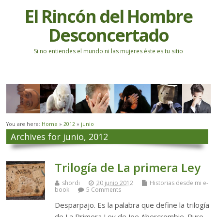
El Rincón del Hombre
Desconcertado
Si no entiendes el mundo ni las mujeres éste es tu sitio
You are here:
Home
»
2012
»
junio
Archives for junio, 2012
Trilogía de La primera Ley
shordi
20 junio 2012
Historias desde mi e-
book
5 Comments
Desparpajo. Es la palabra que define la trilogía
de La Primera Ley de Joe Abercrombie. Puro