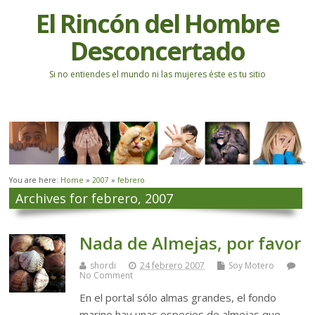
El Rincón del Hombre
Desconcertado
Si no entiendes el mundo ni las mujeres éste es tu sitio
You are here:
Home
»
2007
»
febrero
Archives for febrero, 2007
Nada de Almejas, por favor
shordi
24 febrero 2007
Soy Motero
No Comment
En el portal sólo almas grandes, el fondo
marino hay unas especies de almejas que