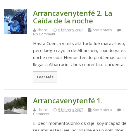
Arrancavenytenfé 2. La
Caída de la noche
shordi
6 febrero 2007
Soy Motero
No Comment
Hasta Cuenca y más allá todo fué maravilloso,
pero luego cayó la de Albarracín, cuando ya es
noche cerrada. Hemos tenido problemas para
llegar a Albarracín. Unos cuarenta o cincuenta…
Leer Más
Arrancavenytenfé 1.
shordi
5 febrero 2007
Soy Motero
1
Comment
El peor momentoComo os dije, soy incapaz de
resumir este viaje inolvidable en un solo blog.