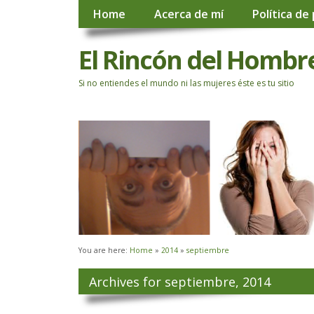
Home
Acerca de mí
Política de
El Rincón del Hombr
Si no entiendes el mundo ni las mujeres éste es tu sitio
You are here:
Home
»
2014
»
septiembre
Archives for septiembre, 2014