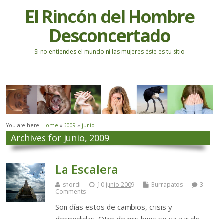
El Rincón del Hombre
Desconcertado
Si no entiendes el mundo ni las mujeres éste es tu sitio
You are here:
Home
»
2009
»
junio
Archives for junio, 2009
La Escalera
shordi
10 junio 2009
Burrapatos
3
Comments
Son días estos de cambios, crisis y
despedidas. Otro de mis hijos se va a ir de