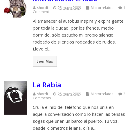
shordi
25 mayo 2009
Microrrelatos
1
Comment
Al amanecer el autobús inspira y expira gente
por toda la ciudad, por los frenos, medio
dormido, sólo escucho mi propio silencio
rodeado de silencios rodeados de ruidos.
Llevo el…
Leer Más
La Rabia
shordi
25 mayo 2009
Microrrelatos
3
Comments
Crujía el hilo del teléfono que nos unía en
aquella conversación como lo hacen las tensas
sogas que unen un barco al puerto. Tu voz,
desde kilómetros lejana, olía a…