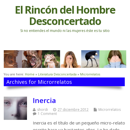
El Rincón del Hombre
Desconcertado
Si no entiendes el mundo ni las mujeres éste es tu sitio
You are here:
Home
»
Literatura Desconcertada
»
Microrrelatos
Archives for Microrrelatos
Inercia
shordi
27 diciembre 2012
Microrrelatos
1 Comment
Inercia es el título de un pequeño micro-relato
escrito hace ya bastantes años. Le he dado