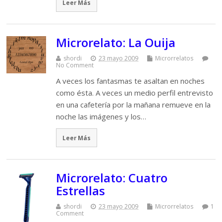
Leer Más
Microrelato: La Ouija
shordi
23 mayo 2009
Microrrelatos
No Comment
A veces los fantasmas te asaltan en noches
como ésta. A veces un medio perfil entrevisto
en una cafetería por la mañana remueve en la
noche las imágenes y los…
Leer Más
Microrelato: Cuatro
Estrellas
shordi
23 mayo 2009
Microrrelatos
1
Comment