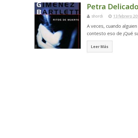
Petra Delicado
shordi
13 febrero 20
A veces, cuando alguien m
contesto eso de ¡Qué su
Leer Más