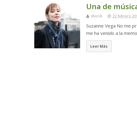
Una de música
shordi
22 febrero 20
Suzanne Vega No me pre
me ha venido a la memor
Leer Más