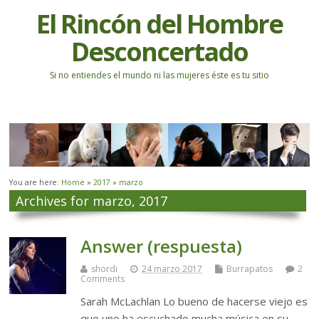
El Rincón del Hombre
Desconcertado
Si no entiendes el mundo ni las mujeres éste es tu sitio
You are here:
Home
»
2017
»
marzo
Archives for marzo, 2017
Answer (respuesta)
shordi
24 marzo 2017
Burrapatos
2
Comments
Sarah McLachlan Lo bueno de hacerse viejo es
que uno ha escuchado mucha música en su