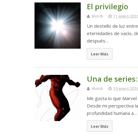
El privilegio
shordi
11 enero 201
Un destello de luz entr
eternidades de vacío, d
después…
Leer Más
Una de series:
shordi
10 enero 201
Me gusta lo que Marvel 
Desde mi perspectiva la
profundidad humana a…
Leer Más