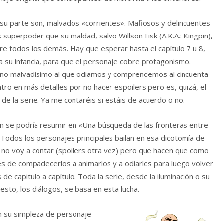
r su parte son, malvados «corrientes». Mafiosos y delincuentes
superpoder que su maldad, salvo Willson Fisk (A.K.A.: Kingpin),
e todos los demás. Hay que esperar hasta el capítulo 7 u 8,
 su infancia, para que el personaje cobre protagonismo.
ano malvadísimo al que odiamos y comprendemos al cincuenta
ntro en más detalles por no hacer espoilers pero es, quizá, el
de la serie. Ya me contaréis si estáis de acuerdo o no.
ón se podría resumir en «Una búsqueda de las fronteras entre
». Todos los personajes principales bailan en esa dicotomía de
 no voy a contar (spoilers otra vez) pero que hacen que como
s de compadecerlos a animarlos y a odiarlos para luego volver
de capitulo a capítulo. Toda la serie, desde la iluminación o su
sto, los diálogos, se basa en esta lucha.
n su simpleza de personaje