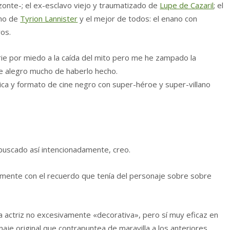
izonte-; el ex-esclavo viejo y traumatizado de
Lupe de Cazaril
; el
rno de
Tyrion Lannister
y el mejor de todos: el enano con
os.
serie por miedo a la caída del mito pero me he zampado la
 alegro mucho de haberlo hecho.
tica y formato de cine negro con super-héroe y super-villano
 buscado así intencionadamente, creo.
amente con el recuerdo que tenía del personaje sobre sobre
 actriz no excesivamente «decorativa», pero sí muy eficaz en
aje original que contrapuntea de maravilla a los anteriores.