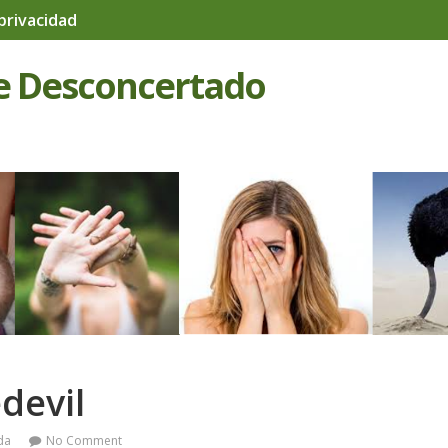
 privacidad
e Desconcertado
devil
da
No Comment