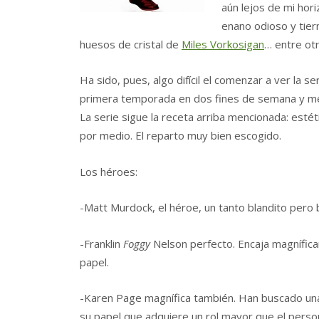
aún lejos de mi hor
enano odioso y tie
huesos de cristal de
Miles Vorkosigan
… entre otr
Ha sido, pues, algo difícil el comenzar a ver la 
primera temporada en dos fines de semana y me
La serie sigue la receta arriba mencionada: esté
por medio. El reparto muy bien escogido.
Los héroes:
-Matt Murdock, el héroe, un tanto blandito pero
-Franklin
Foggy
Nelson perfecto. Encaja magnífic
papel.
-Karen Page magnífica también. Han buscado una
su papel que adquiere un rol mayor que el person