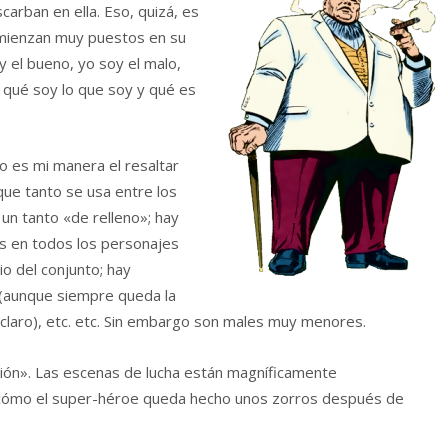
rban en ella. Eso, quizá, es
omienzan muy puestos en su
 el bueno, yo soy el malo,
r qué soy lo que soy y qué es
o es mi manera el resaltar
que tanto se usa entre los
 un tanto «de relleno»; hay
es en todos los personajes
io del conjunto; hay
 (aunque siempre queda la
 claro), etc. etc. Sin embargo son males muy menores.
ción». Las escenas de lucha están magníficamente
r cómo el super-héroe queda hecho unos zorros después de