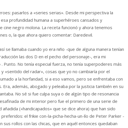
roes: pasarlos a «series serias». Desde mi perspectiva la
do esa profundidad humana a superhéroes cansados y
e cine negro molona. La receta funcionó y ahora tenemos
Jones o, la que ahora quiero comentar: Daredevil.
así se llamaba cuando yo era niño -que de alguna manera tenían
 traducción las dos D en el pecho del personaje-, era mi
 . Punto. No tenía especial fuerza, no tenía superpoderes más
o y «sentido del radar», cosas que yo no cambiaría por el
 sumado a la horfandad, si a eso vamos, pero se enfrentaba con
os. Era, además, abogado y peleaba por la justicia también en su
antaba. No sé si fue culpa suya o de algún tipo de resonancia
esafinada de mi interior pero fue el primero de una serie de
ad añadida («handicapados» que se dice ahora) que han sido
referidos: el frikie con-la-picha-hecha-un-lío de Peter Parker -
 sus rollos con las chicas, que en aquél entonces quedaban