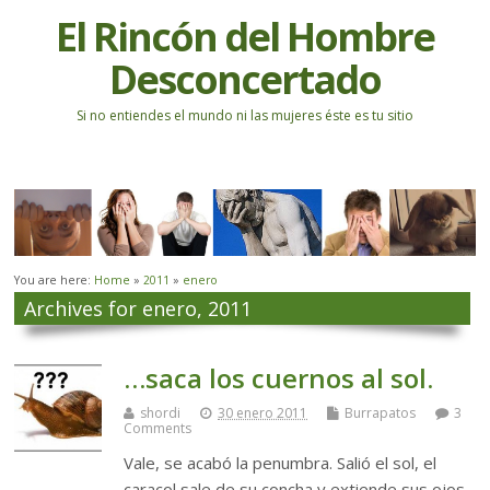
El Rincón del Hombre
Desconcertado
Si no entiendes el mundo ni las mujeres éste es tu sitio
You are here:
Home
»
2011
»
enero
Archives for enero, 2011
…saca los cuernos al sol.
shordi
30 enero 2011
Burrapatos
3
Comments
Vale, se acabó la penumbra. Salió el sol, el
caracol sale de su concha y extiende sus ojos