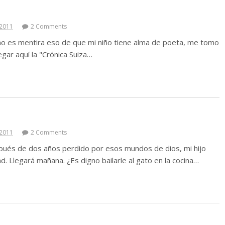
 2011
2 Comments
e no es mentira eso de que mi niño tiene alma de poeta, me tomo
egar aquí la "Crónica Suiza…
 2011
2 Comments
pués de dos años perdido por esos mundos de dios, mi hijo
d. Llegará mañana. ¿Es digno bailarle al gato en la cocina…