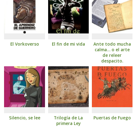
El Vorkoverso
El fin de mi vida
Ante todo mucha
calma… o el arte
de releer
despacito.
Silencio, se lee
Trilogía de La
Puertas de Fuego
primera Ley