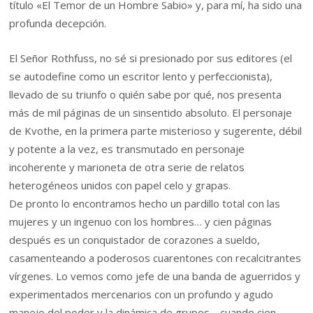
título «El Temor de un Hombre Sabio» y, para mí, ha sido una
profunda decepción.
El Señor Rothfuss, no sé si presionado por sus editores (el
se autodefine como un escritor lento y perfeccionista),
llevado de su triunfo o quién sabe por qué, nos presenta
más de mil páginas de un sinsentido absoluto. El personaje
de Kvothe, en la primera parte misterioso y sugerente, débil
y potente a la vez, es transmutado en personaje
incoherente y marioneta de otra serie de relatos
heterogéneos unidos con papel celo y grapas.
De pronto lo encontramos hecho un pardillo total con las
mujeres y un ingenuo con los hombres… y cien páginas
después es un conquistador de corazones a sueldo,
casamenteando a poderosos cuarentones con recalcitrantes
vírgenes. Lo vemos como jefe de una banda de aguerridos y
experimentados mercenarios con un profundo y agudo
manejo del poder y la dinámica de grupos… cuando cien