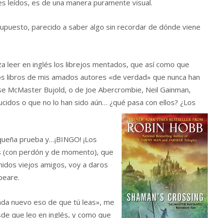
jes leídos, es de una manera puramente visual.
upuesto, parecido a saber algo sin recordar de dónde viene
a leer en inglés los librejos mentados, que así como que
s libros de mis amados autores «de verdad» que nunca han
se McMaster Bujold, o de Joe Abercrombie, Neil Gainman,
ucidos o que no lo han sido aún… ¿qué pasa con ellos? ¿Los
queña prueba y…¡BINGO! ¡Los
ñas (con perdón y de momento), que
idos viejos amigos, voy a daros
peare.
ada nuevo eso de que tú leas», me
esde que leo en inglés, y como que