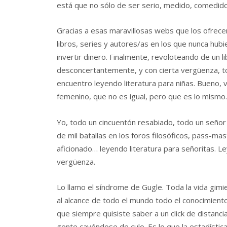
está que no sólo de ser serio, medido, comedido
Gracias a esas maravillosas webs que los ofrecen
libros, series y autores/as en los que nunca hu
invertir dinero. Finalmente, revoloteando de un li
desconcertantemente, y con cierta vergüenza, to
encuentro leyendo literatura para niñas. Bueno, 
femenino, que no es igual, pero que es lo mismo.
Yo, todo un cincuentón resabiado, todo un señor
de mil batallas en los foros filosóficos, pass-ma
aficionado… leyendo literatura para señoritas. Le
vergüenza.
Lo llamo el síndrome de Gugle. Toda la vida gimi
al alcance de todo el mundo todo el conocimient
que siempre quisiste saber a un click de distan
gente cayéndose de culo. Es lo que la estadístic