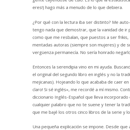
eres!) hago más a menudo de lo que debiera.
¿Por qué con la lectura iba ser distinto? Me auto
tengo nada que demostrar, que la vanidad de ir 
como que me resbalan, que puestos a ser frikis, 
mentadas autoras (siempre son mujeres) y de sus
vergüenza permanecía. No sería honrado negarlo
Entonces la serendipia vino en mi ayuda. Buscand
el original del segundo libro en inglés y no la tr
mejicanas). Hojeando lo que acababa de caer en 
claro! Si sé inglés», me recordé a mí mismo. Con
diccionario Inglés-Español que lleva incorporad
cualquier palabro que no te suene y tener la tradu
que me bajé los otros cinco libros de la serie y lo
Una pequeña explicación se impone. Desde que a