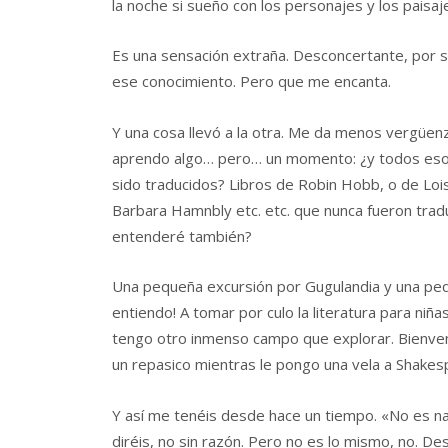
la noche si sueño con los personajes y los paisa
Es una sensación extraña. Desconcertante, por s
ese conocimiento. Pero que me encanta.
Y una cosa llevó a la otra. Me da menos vergüenz
aprendo algo… pero… un momento: ¿y todos eso
sido traducidos? Libros de Robin Hobb, o de Loi
Barbara Hamnbly etc. etc. que nunca fueron trad
entenderé también?
Una pequeña excursión por Gugulandia y una pe
entiendo! A tomar por culo la literatura para ni
tengo otro inmenso campo que explorar. Bienven
un repasico mientras le pongo una vela a Shakes
Y así me tenéis desde hace un tiempo. «No es n
diréis, no sin razón. Pero no es lo mismo, no. D