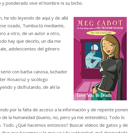
 y ponderado vive el hombre ni su bicho.
, he ido leyendo de aquí y de allá
biese osado, Tumbuctú mediante,
bro a otro, de un autor a otro,
do hay que decirlo, un día me
vale, adolescentes del género
 serio con barba canosa, luchador
ster Rosacruz y sicólogo
yendo y disfrutando, de ahí la
endo por la falta de acceso a la información y de repente ponen
o de la humanidad (bueno, no, pero ya me entendéis). Todo lo
cia. Todo. ¿Qué hacemos entonces? Buscar vídeos de gatos y de
a dice que hacemos y lo que yo (¡Ay vulgaridad, qué despiadada