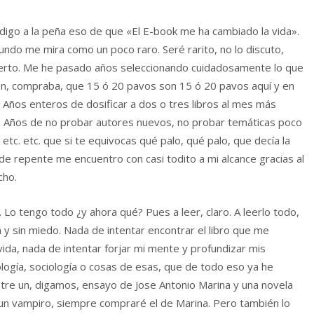
digo a la peña eso de que «El E-book me ha cambiado la vida».
ndo me mira como un poco raro. Seré rarito, no lo discuto,
ierto. Me he pasado años seleccionando cuidadosamente lo que
ón, compraba, que 15 ó 20 pavos son 15 ó 20 pavos aquí y en
Años enteros de dosificar a dos o tres libros al mes más
. Años de no probar autores nuevos, no probar temáticas poco
 etc. etc. que si te equivocas qué palo, qué palo, que decía la
 de repente me encuentro con casi todito a mi alcance gracias al
cho.
. Lo tengo todo ¿y ahora qué? Pues a leer, claro. A leerlo todo,
a y sin miedo. Nada de intentar encontrar el libro que me
vida, nada de intentar forjar mi mente y profundizar mis
ología, sociología o cosas de esas, que de todo eso ya he
tre un, digamos, ensayo de Jose Antonio Marina y una novela
n vampiro, siempre compraré el de Marina. Pero también lo