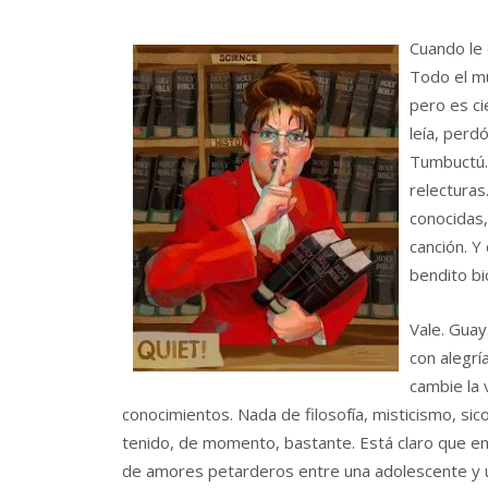
Cuando le 
Todo el mu
pero es c
leía, perd
Tumbuctú. 
relecturas
conocidas,
canción. Y
bendito bi
Vale. Guay
con alegrí
cambie la 
conocimientos. Nada de filosofía, misticismo, sic
tenido, de momento, bastante. Está claro que en
de amores petarderos entre una adolescente y u