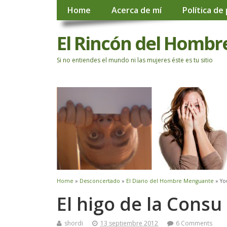
Home
Acerca de mí
Política de
El Rincón del Hombr
Si no entiendes el mundo ni las mujeres éste es tu sitio
Home
»
Desconcertado
»
El Diario del Hombre Menguante
» Yo
El higo de la Consu
shordi
13 septiembre 2012
6 Comments