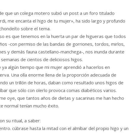
e que un colega motero subió un post a un foro titulado
rdi, me encanta el higo de tu mujer», ha sido largo y profundo
achondeíto sobre el tema.
aso es que tenemos en la huerta un par de higueras que todos
años -con permiso de las bandas de gorriones, tordos, mirlos,
nes y demás fauna castellano-manchega-, nos inunda durante
 semanas de cientos de deliciosos higos.
 ya algún tiempo que mi mujer aprendió a hacerlos en
erva. Una olla enorme llena de la proporción adecuada de
endo un trillón de horas, daban como resultado unos higos de
íbar que sólo con olerlo provoca comas diabéticos varios.
me oye, que tantos años de dietas y sacarinas me han hecho
nte normal tenían mucho éxito.
n su ritual, a saber:
ntro. cúbrase hasta la mitad con el almíbar del propio higo y un