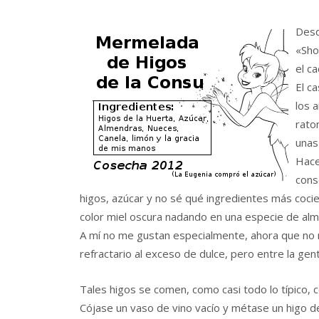
Desd
«Sho
el c
El c
los 
rato
unas
Hace
cons
higos, azúcar y no sé qué ingredientes más coci
color miel oscura nadando en una especie de alm
A mí no me gustan especialmente, ahora que no 
refractario al exceso de dulce, pero entre la ge
Tales higos se comen, como casi todo lo típico, co
Cójase un vaso de vino vacío y métase un higo de