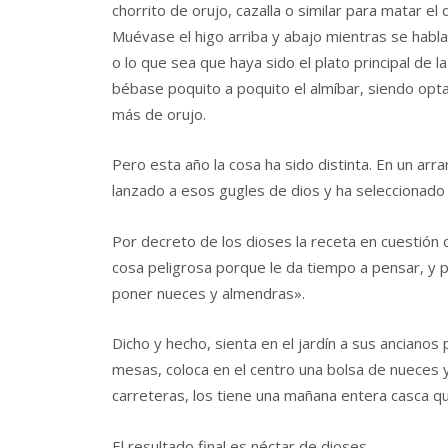
chorrito de orujo, cazalla o similar para matar el 
Muévase el higo arriba y abajo mientras se habl
o lo que sea que haya sido el plato principal de
bébase poquito a poquito el almíbar, siendo opta
más de orujo.
Pero esta año la cosa ha sido distinta. En un ar
lanzado a esos gugles de dios y ha seleccionado
Por decreto de los dioses la receta en cuestión c
cosa peligrosa porque le da tiempo a pensar, y p
poner nueces y almendras».
Dicho y hecho, sienta en el jardín a sus anciano
mesas, coloca en el centro una bolsa de nueces 
carreteras, los tiene una mañana entera casca q
El resultado final es néctar de dioses.