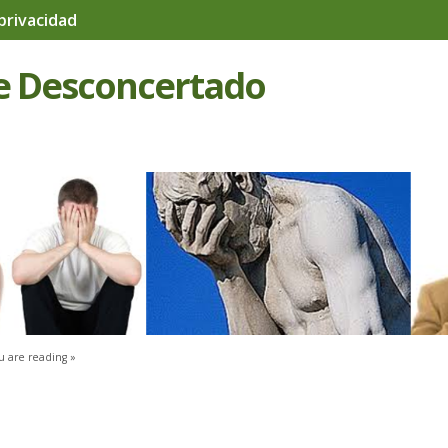
 privacidad
e Desconcertado
u are reading »