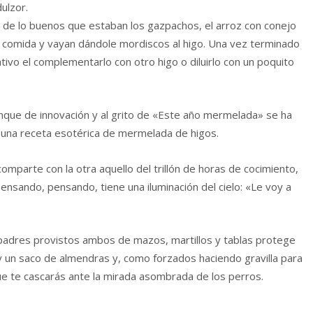
dulzor.
a de lo buenos que estaban los gazpachos, el arroz con conejo
 la comida y vayan dándole mordiscos al higo. Una vez terminado
tivo el complementarlo con otro higo o diluirlo con un poquito
ranque de innovación y al grito de «Este año mermelada» se ha
 una receta esotérica de mermelada de higos.
omparte con la otra aquello del trillón de horas de cocimiento,
ensando, pensando, tiene una iluminación del cielo: «Le voy a
s padres provistos ambos de mazos, martillos y tablas protege
y un saco de almendras y, como forzados haciendo gravilla para
ue te cascarás ante la mirada asombrada de los perros.