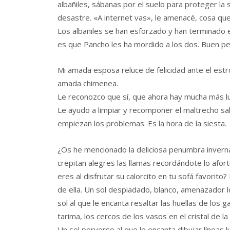
albañiles, sábanas por el suelo para proteger la 
desastre. «A internet vas», le amenacé, cosa que
Los albañiles se han esforzado y han terminado 
es que Pancho les ha mordido a los dos. Buen pe
Mi amada esposa reluce de felicidad ante el estr
amada chimenea.
Le reconozco que sí, que ahora hay mucha más l
Le ayudo a limpiar y recomponer el maltrecho sa
empiezan los problemas. Es la hora de la siesta.
¿Os he mencionado la deliciosa penumbra invern
crepitan alegres las llamas recordándote lo afo
eres al disfrutar su calorcito en tu sofá favorito
de ella. Un sol despiadado, blanco, amenazador l
sol al que le encanta resaltar las huellas de los g
tarima, los cercos de los vasos en el cristal de 
Un sol perverso al que le encanta dibujar líneas 