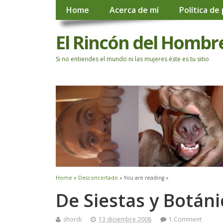
Home
Acerca de mí
Política de
El Rincón del Hombr
Si no entiendes el mundo ni las mujeres éste es tu sitio
Home
»
Desconcertado
» You are reading »
De Siestas y Botáni
shordi
13 diciembre 2008
1 Comment