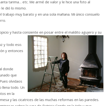
santa tarima… etc. Me armé de valor y le hice una foto al
 le dió lo mismo.
el trabajo muy barato y en una sola mañana. Mi único consuelo
rro.
opicio y hasta consiente en posar entre el maldito agujero y su
uz y todo eso.
lón y entonces
al donde
rtunado que
? Pues olvidaos
o llena todo. Un
atos en la
la mesa y las cicatrices de las muchas reformas en las paredes.
luminosas sobre la cara de Patricia Conde en la tele y que