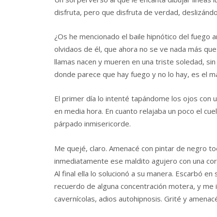
disfruta, pero que disfruta de verdad, deslizán
¿Os he mencionado el baile hipnótico del fuego 
olvidaos de él, que ahora no se ve nada más que 
llamas nacen y mueren en una triste soledad, sin
donde parece que hay fuego y no lo hay, es el ma
El primer día lo intenté tapándome los ojos con 
en media hora. En cuanto relajaba un poco el cuel
párpado inmisericorde.
Me quejé, claro. Amenacé con pintar de negro tod
inmediatamente ese maldito agujero con una corti
Al final ella lo solucionó a su manera. Escarbó 
recuerdo de alguna concentración motera, y me inv
cavernícolas, adios autohipnosis. Grité y amenac