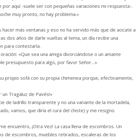
 por aquí -suele ser con pequeñas variaciones mi respuesta-.
noche muy pronto, no hay problema.»
s hacer más ventanas y eso no ha servido más que de acicate a
as dos años de darle vueltas al tema, un día recibe una
ón para contestarla.
oración: «Que sea una amiga divorciándose o un amante
ole presupuesto para algo, por favor Señor…»
su propio sofá con su propia chimenea porque, efectivamente,
r un Tragaluz de Pavés!»
 de ladrillo transparente y no una variante de la mortadela,
ado, vamos, que diría el cura del chiste) y me resigno.
me encuentro, ¡Otra Vez! La casa llena de escombros. Un
os de escombros, muebles retirados, escaleras de los