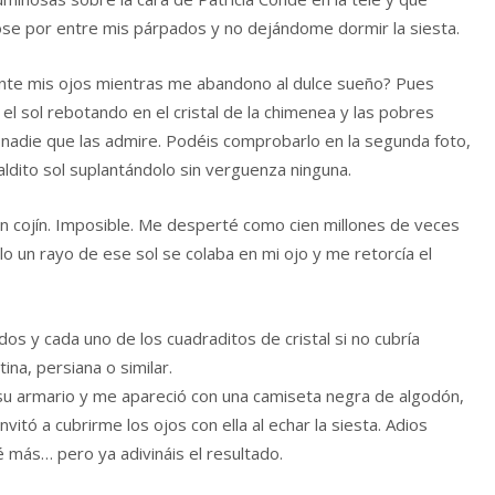
dose por entre mis párpados y no dejándome dormir la siesta.
ante mis ojos mientras me abandono al dulce sueño? Pues
el sol rebotando en el cristal de la chimenea y las pobres
 nadie que las admire. Podéis comprobarlo en la segunda foto,
ldito sol suplantándolo sin verguenza ninguna.
un cojín. Imposible. Me desperté como cien millones de veces
lo un rayo de ese sol se colaba en mi ojo y me retorcía el
os y cada uno de los cuadraditos de cristal si no cubría
na, persiana o similar.
en su armario y me apareció con una camiseta negra de algodón,
itó a cubrirme los ojos con ella al echar la siesta. Adios
é más… pero ya adivináis el resultado.