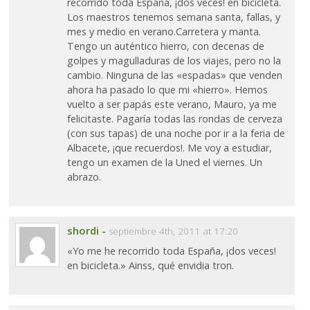
recorrido toda España, ¡dos veces! en bicicleta.
Los maestros tenemos semana santa, fallas, y
mes y medio en verano.Carretera y manta.
Tengo un auténtico hierro, con decenas de
golpes y magulladuras de los viajes, pero no la
cambio. Ninguna de las «espadas» que venden
ahora ha pasado lo que mi «hierro». Hemos
vuelto a ser papás este verano, Mauro, ya me
felicitaste. Pagaría todas las rondas de cerveza
(con sus tapas) de una noche por ir a la feria de
Albacete, ¡que recuerdos!. Me voy a estudiar,
tengo un examen de la Uned el viernes. Un
abrazo.
shordi
-
septiembre 4th, 2011 at 17:20
«Yo me he recorrido toda España, ¡dos veces!
en bicicleta.» Ainss, qué envidia tron.