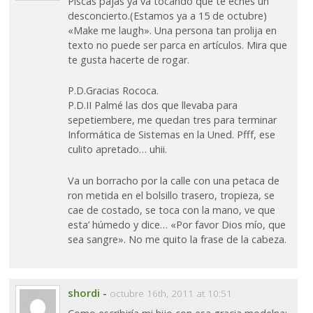
Piscas pajas ya va tocando que te eches un
desconcierto.(Estamos ya a 15 de octubre)
«Make me laugh». Una persona tan prolija en
texto no puede ser parca en artículos. Mira que
te gusta hacerte de rogar.
P.D.Gracias Rococa.
P.D.II Palmé las dos que llevaba para
sepetiembere, me quedan tres para terminar
Informática de Sistemas en la Uned. Pfff, ese
culito apretado… uhii.
Va un borracho por la calle con una petaca de
ron metida en el bolsillo trasero, tropieza, se
cae de costado, se toca con la mano, ve que
esta’ húmedo y dice… «Por favor Dios mío, que
sea sangre». No me quito la frase de la cabeza.
shordi
-
octubre 16th, 2011 at 10:51