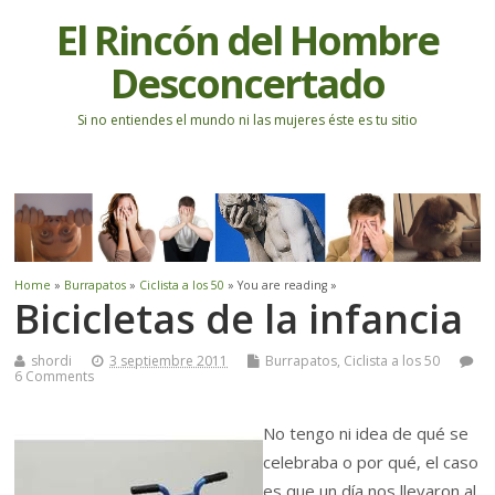
El Rincón del Hombre
Desconcertado
Si no entiendes el mundo ni las mujeres éste es tu sitio
Home
»
Burrapatos
»
Ciclista a los 50
» You are reading »
Bicicletas de la infancia
shordi
3 septiembre 2011
Burrapatos
,
Ciclista a los 50
6 Comments
No tengo ni idea de qué se
celebraba o por qué, el caso
es que un día nos llevaron al