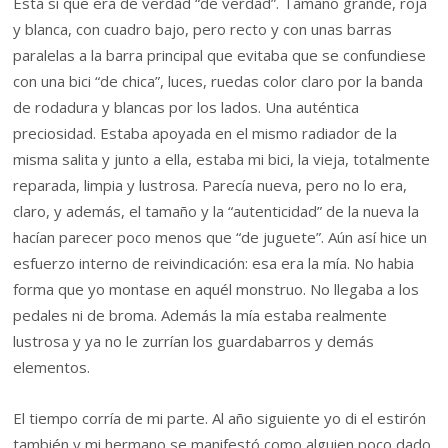
Esta sí que era de verdad “de verdad”. Tamaño grande, roja
y blanca, con cuadro bajo, pero recto y con unas barras
paralelas a la barra principal que evitaba que se confundiese
con una bici “de chica”, luces, ruedas color claro por la banda
de rodadura y blancas por los lados. Una auténtica
preciosidad. Estaba apoyada en el mismo radiador de la
misma salita y junto a ella, estaba mi bici, la vieja, totalmente
reparada, limpia y lustrosa. Parecía nueva, pero no lo era,
claro, y además, el tamaño y la “autenticidad” de la nueva la
hacían parecer poco menos que “de juguete”. Aún así hice un
esfuerzo interno de reivindicación: esa era la mía. No habia
forma que yo montase en aquél monstruo. No llegaba a los
pedales ni de broma. Además la mía estaba realmente
lustrosa y ya no le zurrían los guardabarros y demás
elementos.
El tiempo corría de mi parte. Al año siguiente yo di el estirón
también y mi hermano se manifestó como alguien poco dado