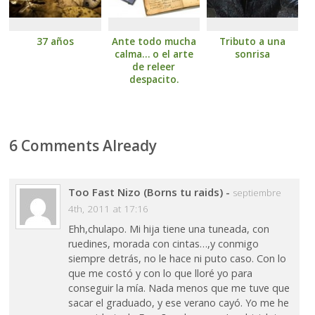
37 años
Ante todo mucha
Tributo a una
calma… o el arte
sonrisa
de releer
despacito.
6 Comments Already
Too Fast Nizo (Borns tu raids)
-
septiembre
4th, 2011 at 17:16
Ehh,chulapo. Mi hija tiene una tuneada, con
ruedines, morada con cintas…,y conmigo
siempre detrás, no le hace ni puto caso. Con lo
que me costó y con lo que lloré yo para
conseguir la mía. Nada menos que me tuve que
sacar el graduado, y ese verano cayó. Yo me he