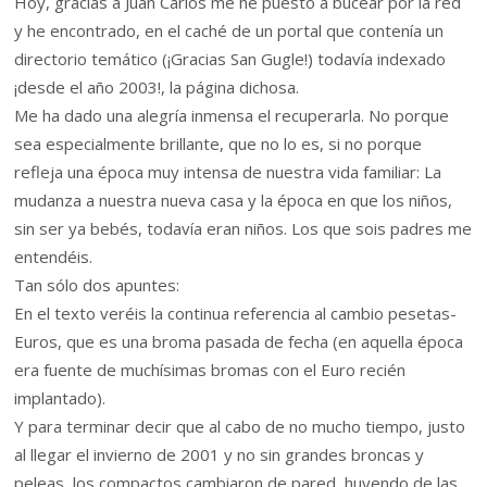
Hoy, gracias a Juan Carlos me he puesto a bucear por la red
y he encontrado, en el caché de un portal que contenía un
directorio temático (¡Gracias San Gugle!) todavía indexado
¡desde el año 2003!, la página dichosa.
Me ha dado una alegría inmensa el recuperarla. No porque
sea especialmente brillante, que no lo es, si no porque
refleja una época muy intensa de nuestra vida familiar: La
mudanza a nuestra nueva casa y la época en que los niños,
sin ser ya bebés, todavía eran niños. Los que sois padres me
entendéis.
Tan sólo dos apuntes:
En el texto veréis la continua referencia al cambio pesetas-
Euros, que es una broma pasada de fecha (en aquella época
era fuente de muchísimas bromas con el Euro recién
implantado).
Y para terminar decir que al cabo de no mucho tiempo, justo
al llegar el invierno de 2001 y no sin grandes broncas y
peleas, los compactos cambiaron de pared, huyendo de las