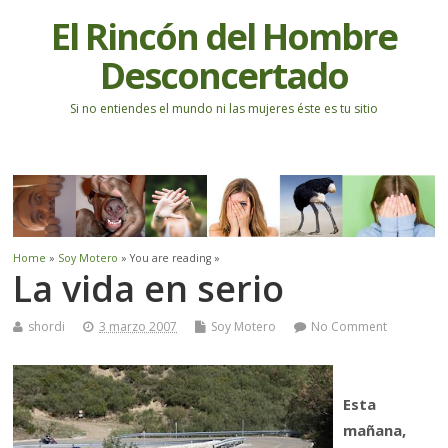
El Rincón del Hombre
Desconcertado
Si no entiendes el mundo ni las mujeres éste es tu sitio
Home
»
Soy Motero
» You are reading »
La vida en serio
shordi
3 marzo 2007
Soy Motero
No Comment
Esta
mañana,