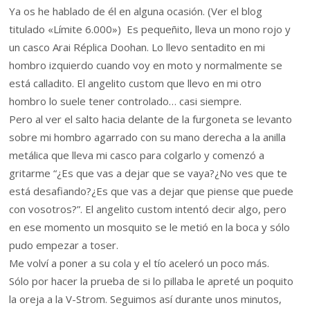
Ya os he hablado de él en alguna ocasión. (Ver el blog
titulado «Límite 6.000») Es pequeñito, lleva un mono rojo y
un casco Arai Réplica Doohan. Lo llevo sentadito en mi
hombro izquierdo cuando voy en moto y normalmente se
está calladito. El angelito custom que llevo en mi otro
hombro lo suele tener controlado… casi siempre.
Pero al ver el salto hacia delante de la furgoneta se levanto
sobre mi hombro agarrado con su mano derecha a la anilla
metálica que lleva mi casco para colgarlo y comenzó a
gritarme “¿Es que vas a dejar que se vaya?¿No ves que te
está desafiando?¿Es que vas a dejar que piense que puede
con vosotros?”. El angelito custom intentó decir algo, pero
en ese momento un mosquito se le metió en la boca y sólo
pudo empezar a toser.
Me volví a poner a su cola y el tío aceleró un poco más.
Sólo por hacer la prueba de si lo pillaba le apreté un poquito
la oreja a la V-Strom. Seguimos así durante unos minutos,