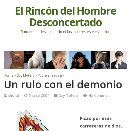
El Rincón del Hombre
Desconcertado
Si no entiendes el mundo ni las mujeres éste es tu sitio
Home
»
Soy Motero
» You are reading »
Un rulo con el demonio
shordi
5 junio 2007
Soy Motero
No Comment
Picao por esas
carreteras de dios…