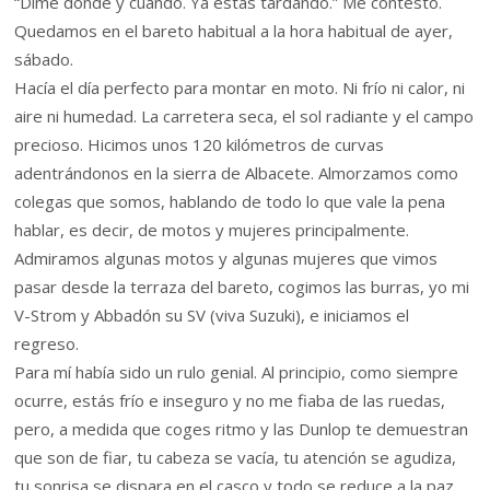
“Dime dónde y cuándo. Ya estás tardando.” Me contestó.
Quedamos en el bareto habitual a la hora habitual de ayer,
sábado.
Hacía el día perfecto para montar en moto. Ni frío ni calor, ni
aire ni humedad. La carretera seca, el sol radiante y el campo
precioso. Hicimos unos 120 kilómetros de curvas
adentrándonos en la sierra de Albacete. Almorzamos como
colegas que somos, hablando de todo lo que vale la pena
hablar, es decir, de motos y mujeres principalmente.
Admiramos algunas motos y algunas mujeres que vimos
pasar desde la terraza del bareto, cogimos las burras, yo mi
V-Strom y Abbadón su SV (viva Suzuki), e iniciamos el
regreso.
Para mí había sido un rulo genial. Al principio, como siempre
ocurre, estás frío e inseguro y no me fiaba de las ruedas,
pero, a medida que coges ritmo y las Dunlop te demuestran
que son de fiar, tu cabeza se vacía, tu atención se agudiza,
tu sonrisa se dispara en el casco y todo se reduce a la paz