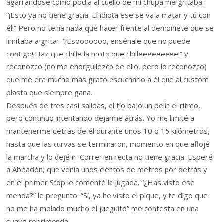
agarrándose como podía al cuello de mi chupa me gritaba:
“¡Esto ya no tiene gracia. El idiota ese se va a matar y tú con
él!” Pero no tenía nada que hacer frente al demoniete que se
limitaba a gritar: “¡Esooooooo, enséñale que no puede
contigo!¡Haz que chille la moto que chilleeeeeeeee!” y
reconozco (no me enorgullezco de ello, pero lo reconozco)
que me era mucho más grato escucharlo a él que al custom
plasta que siempre gana.
Después de tres casi salidas, el tío bajó un pelín el ritmo,
pero continuó intentando dejarme atrás. Yo me limité a
mantenerme detrás de él durante unos 10 o 15 kilómetros,
hasta que las curvas se terminaron, momento en que aflojé
la marcha y lo dejé ir. Correr en recta no tiene gracia. Esperé
a Abbadón, que venía unos cientos de metros por detrás y
en el primer Stop le comenté la jugada. “¿Has visto ese
menda?” le pregunto. “Sí, ya he visto el pique, y te digo que
no me ha molado mucho el jueguito” me contesta en una
suave reprimenda.