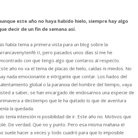
Aunque este año no haya habido hielo, siempre hay algo
que decir de un fin de semana así.
No había tema a primera vista para un blog sobre la
Arrancavenytenfé II, pero pasados unos días sí me he
encontrado con que tengo algo que contaros al respecto.
Este año no va el tema de placas de hielo, caídas ni miedos. No
hay nada emocionante e intrigante que contar. Los hados del
calentamiento global o la paranoia del hombre del tiempo, vaya
usted a saber, se han encargado de endosarnos una especie de
primavera a destiempo que le ha quitado lo que de aventura
tenía la quedada.
No tenía intención ni posibilidad de ir. Este año no. Motivos que
sible. De verdad. Que no y punto. Pero esa misma mañana el
omo suele hacer a veces y todo cuadró para que lo imposible