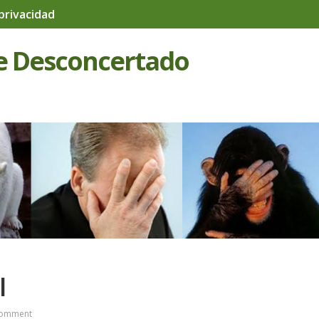
 privacidad
e Desconcertado
I
omment