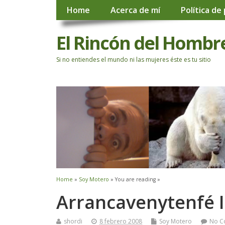
Home
Acerca de mí
Política de
El Rincón del Hombr
Si no entiendes el mundo ni las mujeres éste es tu sitio
Home
»
Soy Motero
» You are reading »
Arrancavenytenfé I
shordi
8 febrero 2008
Soy Motero
No C