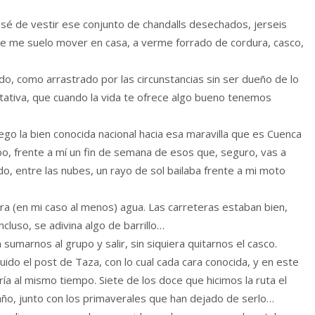
sé de vestir ese conjunto de chandalls desechados, jerseis
que me suelo mover en casa, a verme forrado de cordura, casco,
, como arrastrado por las circunstancias sin ser dueño de lo
ectativa, que cuando la vida te ofrece algo bueno tenemos
ego la bien conocida nacional hacia esa maravilla que es Cuenca
o, frente a mí un fin de semana de esos que, seguro, vas a
, entre las nubes, un rayo de sol bailaba frente a mi moto
iera (en mi caso al menos) agua. Las carreteras estaban bien,
ncluso, se adivina algo de barrillo…
sumarnos al grupo y salir, sin siquiera quitarnos el casco.
uido el post de Taza, con lo cual cada cara conocida, y en este
ía al mismo tiempo. Siete de los doce que hicimos la ruta el
ño, junto con los primaverales que han dejado de serlo…