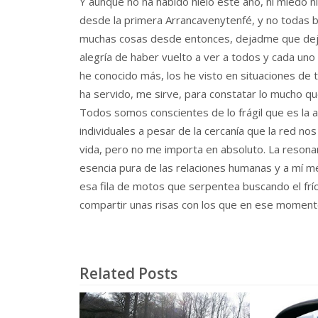
Y aunque no ha habido hielo este año, ni miedo n
desde la primera Arrancavenytenfé, y no todas 
muchas cosas desde entonces, dejadme que deje
alegría de haber vuelto a ver a todos y cada uno
he conocido más, los he visto en situaciones de t
ha servido, me sirve, para constatar lo mucho q
Todos somos conscientes de lo frágil que es la a
individuales a pesar de la cercanía que la red n
vida, pero no me importa en absoluto. La resonan
esencia pura de las relaciones humanas y a mí me
esa fila de motos que serpentea buscando el frío
compartir unas risas con los que en ese moment
Related Posts