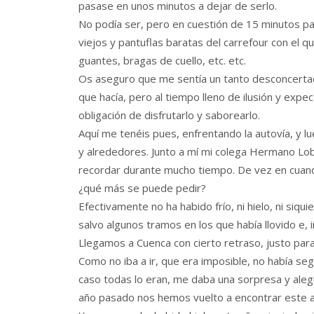
pasase en unos minutos a dejar de serlo.
No podía ser, pero en cuestión de 15 minutos pa
viejos y pantuflas baratas del carrefour con el 
guantes, bragas de cuello, etc. etc.
Os aseguro que me sentía un tanto desconcertado
que hacía, pero al tiempo lleno de ilusión y exp
obligación de disfrutarlo y saborearlo.
Aquí me tenéis pues, enfrentando la autovía, y lu
y alrededores. Junto a mí mi colega Hermano Lob
recordar durante mucho tiempo. De vez en cuando
¿qué más se puede pedir?
Efectivamente no ha habido frío, ni hielo, ni siqu
salvo algunos tramos en los que había llovido e, i
Llegamos a Cuenca con cierto retraso, justo para 
Como no iba a ir, que era imposible, no había seg
caso todas lo eran, me daba una sorpresa y alegr
año pasado nos hemos vuelto a encontrar este a