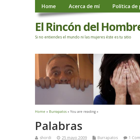
Home
Acerca de mí
Política de
El Rincón del Hombr
Si no entiendes el mundo ni las mujeres éste es tu sitio
Home
»
Burrapatos
» You are reading »
Palabras
shordi
25 mayo 2009
Burrapatos
1 Co