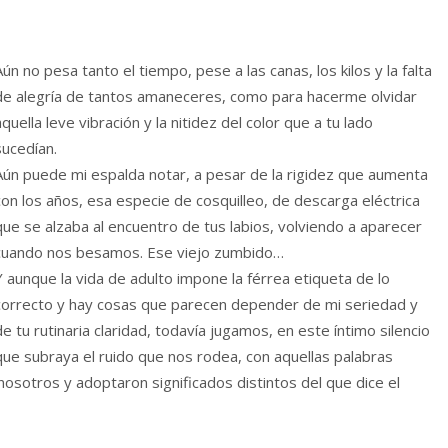
Aún no pesa tanto el tiempo, pese a las canas, los kilos y la falta
de alegría de tantos amaneceres, como para hacerme olvidar
aquella leve vibración y la nitidez del color que a tu lado
sucedían.
Aún puede mi espalda notar, a pesar de la rigidez que aumenta
con los años, esa especie de cosquilleo, de descarga eléctrica
que se alzaba al encuentro de tus labios, volviendo a aparecer
cuando nos besamos. Ese viejo zumbido…
Y aunque la vida de adulto impone la férrea etiqueta de lo
correcto y hay cosas que parecen depender de mi seriedad y
de tu rutinaria claridad, todavía jugamos, en este íntimo silencio
que subraya el ruido que nos rodea, con aquellas palabras
nosotros y adoptaron significados distintos del que dice el