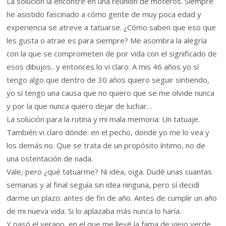
La solución la encontré en una reunión de moteros. Siempre
he asistido fascinado a cómo gente de muy poca edad y
experiencia se atreve a tatuarse. ¿Cómo saben que eso que
les gusta o atrae es para siempre? Me asombra la alegría
con la que se comprometen de por vida con el significado de
esos dibujos.. y entonces lo vi claro: A mis 46 años yo sí
tengo algo que dentro de 30 años quiero seguir sintiendo,
yo sí tengo una causa que no quiero que se me olvide nunca
y por la que nunca quiero dejar de luchar…
La solución para la rutina y mi mala memoria: Un tatuaje.
También vi claro dónde: en el pecho, donde yo me lo vea y
los demás no. Que se trata de un propósito íntimo, no de
una ostentación de nada.
Vale, pero ¿qué tatuarme? Ni idea, oiga. Dudé unas cuantas
semanas y al final seguía sin idea ninguna, pero sí decidí
darme un plazo: antes de fin de año. Antes de cumplir un año
de mi nueva vida. Si lo aplazaba más nunca lo haría.
Y pasó el verano, en el que me llevé la fama de viejo verde