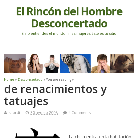
El Rincón del Hombre
Desconcertado
Si no entiendes el mundo ni las mujeres éste es tu sitio
Home
»
Desconcertado
» You are reading »
de renacimientos y
tatuajes
shordi
30 agosto 2008
4 Comments
La chica entra en la habitación