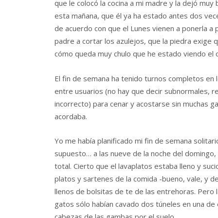
que le colocó la cocina a mi madre y la dejó muy
esta mañana, que él ya ha estado antes dos ve
de acuerdo con que el Lunes vienen a ponerla a p
padre a cortar los azulejos, que la piedra exige
cómo queda muy chulo que he estado viendo el ca
El fin de semana ha tenido turnos completos en 
entre usuarios (no hay que decir subnormales, re
incorrecto) para cenar y acostarse sin muchas g
acordaba.
Yo me había planificado mi fin de semana solitari
supuesto… a las nueve de la noche del domingo, q
total. Cierto que el lavaplatos estaba lleno y su
platos y sartenes de la comida -bueno, vale, y de
llenos de bolsitas de te de las entrehoras. Pero 
gatos sólo habían cavado dos túneles en una de el
cabezas de las gambas por el suelo.