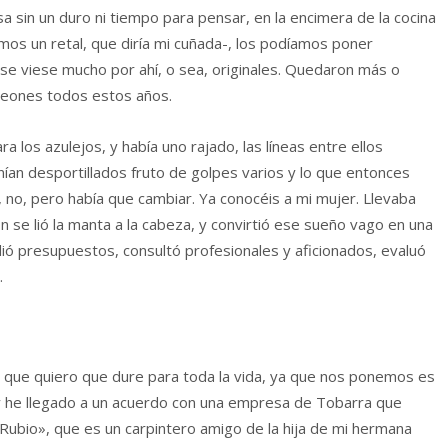
a sin un duro ni tiempo para pensar, en la encimera de la cocina
os un retal, que diría mi cuñada-, los podíamos poner
e viese mucho por ahí, o sea, originales. Quedaron más o
peones todos estos años.
 los azulejos, y había uno rajado, las líneas entre ellos
an desportillados fruto de golpes varios y lo que entonces
, no, pero había que cambiar. Ya conocéis a mi mujer. Llevaba
se lió la manta a la cabeza, y convirtió ese sueño vago en una
dió presupuestos, consultó profesionales y aficionados, evaluó
.
, que quiero que dure para toda la vida, ya que nos ponemos es
y he llegado a un acuerdo con una empresa de Tobarra que
ubio», que es un carpintero amigo de la hija de mi hermana