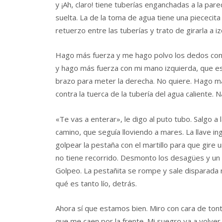
y ¡Ah, claro! tiene tuberías enganchadas a la par
suelta. La de la toma de agua tiene una piececit
retuerzo entre las tuberías y trato de girarla a i
Hago más fuerza y me hago polvo los dedos con la
y hago más fuerza con mi mano izquierda, que es 
brazo para meter la derecha. No quiere. Hago m
contra la tuerca de la tubería del agua caliente. N
«Te vas a enterar», le digo al puto tubo. Salgo a
camino, que seguía lloviendo a mares. La llave i
golpear la pestaña con el martillo para que gire 
no tiene recorrido. Desmonto los desagües y un o
Golpeo. La pestañita se rompe y sale disparada 
qué es tanto lío, detrás.
Ahora sí que estamos bien. Miro con cara de tonto
que me caen por la frente. Mi suegro va a volve