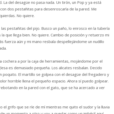
ed. La del desagüe no pasa nada. Un tirón, un Pop y ya está
a con dos pestañitas para desenroscarla de la pared. Me
zquierdas. No quiere.
s pestañitas del pijo. Busco un paño, lo enrosco en la tubería
la que llega bien. No quiere. Cambio de posición y retuerzo mi
ás fuerza aún y mi mano resbala despellejándome un nudillo
ada.
 la cochera a por la caja de herramientas, mojándome por el
nglesa es demasiado pequeña. Los alicates resbalan. Decido
un poquito. El martillo se golpea con el desagüe del fregadero y
lor horrible llena el pequeño espacio. Ahora sí puedo golpear.
rebotando en la pared con el gato, que se ha acercado a ver
 el grifo que se ríe de mí mientras me quito el sudor y la lluvia
r de un momento a otro y voy a quedar como un imbécil aquí