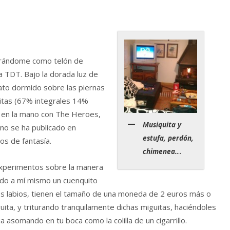
urrándome como telón de
 TDT. Bajo la dorada luz de
gato dormido sobre las piernas
titas (67% integrales 14%
ok en la mano con The Heroes,
Musiquita y
 no se ha publicado en
estufa, perdón,
s de fantasía.
chimenea..
.
 experimentos sobre la manera
rado a mí mismo un cuenquito
los labios, tienen el tamaño de una moneda de 2 euros más o
uita, y triturando tranquilamente dichas miguitas, haciéndoles
a asomando en tu boca como la colilla de un cigarrillo.