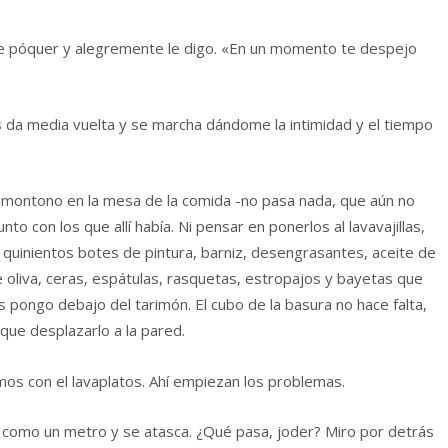
e póquer y alegremente le digo. «En un momento te despejo
s da media vuelta y se marcha dándome la intimidad y el tiempo
 amontono en la mesa de la comida -no pasa nada, que aún no
to con los que allí había. Ni pensar en ponerlos al lavavajillas,
il quinientos botes de pintura, barniz, desengrasantes, aceite de
e oliva, ceras, espátulas, rasquetas, estropajos y bayetas que
s pongo debajo del tarimón. El cubo de la basura no hace falta,
que desplazarlo a la pared.
mos con el lavaplatos. Ahí empiezan los problemas.
e como un metro y se atasca. ¿Qué pasa, joder? Miro por detrás