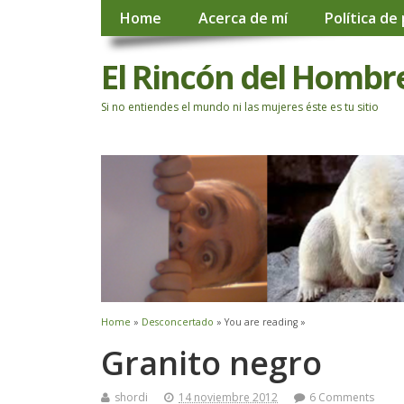
Home
Acerca de mí
Política de
El Rincón del Hombr
Si no entiendes el mundo ni las mujeres éste es tu sitio
Home
»
Desconcertado
» You are reading »
Granito negro
shordi
14 noviembre 2012
6 Comments