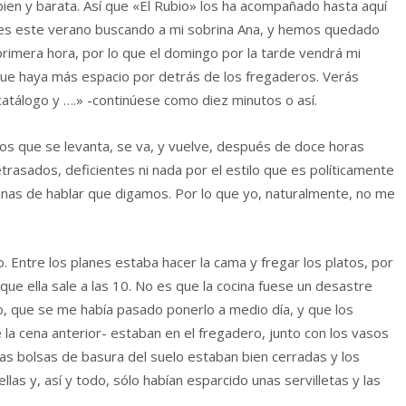
 bien y barata. Así que «El Rubio» los ha acompañado hasta aquí
ces este verano buscando a mi sobrina Ana, y hemos quedado
rimera hora, por lo que el domingo por la tarde vendrá mi
 que haya más espacio por detrás de los fregaderos. Verás
tálogo y ….» -continúese como diez minutos o así.
los que se levanta, se va, y vuelve, después de doce horas
trasados, deficientes ni nada por el estilo que es políticamente
anas de hablar que digamos. Por lo que yo, naturalmente, no me
o. Entre los planes estaba hacer la cama y fregar los platos, por
ue ella sale a las 10. No es que la cocina fuese un desastre
cio, que se me había pasado ponerlo a medio día, y que los
 la cena anterior- estaban en el fregadero, junto con los vasos
las bolsas de basura del suelo estaban bien cerradas y los
las y, así y todo, sólo habían esparcido unas servilletas y las