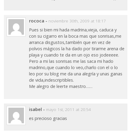
rococa
-
noviembre 30th, 2009 at 18:17
Pues si bien mi hada madrina,vieja, caduca y
con su cigarro en la boca mas que sonrisas,me
arranca disgustos,también que en vez de
polvos mágicos la ha dado por tirarme arena de
playa y cuando te da en un ojo eso jodeeeee.
Pero a mi las sonrisas me las saca mi hado
madrino,que cuando lo veo,charlo con el o lo
leo por su blog me da una alegría y unas ganas
de vida,indescriptibles.
Me alegro de leerte maestro……
isabel
-
mayo 1st, 2011 at 20:54
es precioso gracias