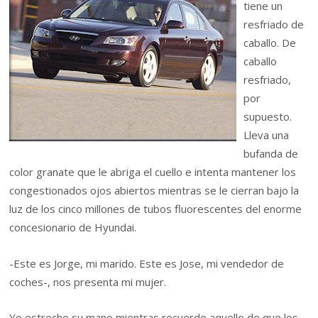
tiene un
resfriado de
caballo. De
caballo
resfriado,
por
supuesto.
Lleva una
bufanda de
color granate que le abriga el cuello e intenta mantener los
congestionados ojos abiertos mientras se le cierran bajo la
luz de los cinco millones de tubos fluorescentes del enorme
concesionario de Hyundai.
-Este es Jorge, mi marido. Este es Jose, mi vendedor de
coches-, nos presenta mi mujer.
Yo estrecho su mano mientras recuerdo aquello de que los